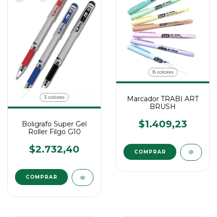
8 colores
3 colores
Marcador TRABI ART
BRUSH
$1.409,23
Boligrafo Super Gel
Roller Filgo G10
$2.732,40
COMPRAR
COMPRAR