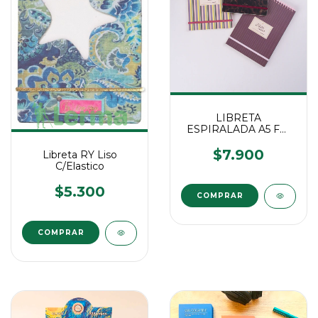
LIBRETA
ESPIRALADA A5 FW
T/D MALBEC
$7.900
Libreta RY Liso
C/Elastico
$5.300
COMPRAR