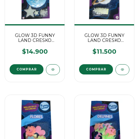
GLOW 3D FUNNY
GLOW 3D FUNNY
LAND CRESKO
LAND CRESKO
PLANETA TIERRA Y
SATURNO CHICO
ESTRELLAS
$14.900
$11.500