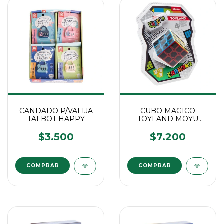
CANDADO P/VALIJA
CUBO MAGICO
TALBOT HAPPY
TOYLAND MOYU
CARBONO 3x3 EN
BLISTER
$3.500
$7.200