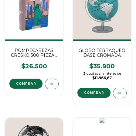
GLOBO TERRAQUEO
ROMPECABEZAS
BASE CROMADA
CRESKO 300 PIEZAS
14CM. "TURQUESA"
NEW YORK
$35.900
$26.500
3
cuotas sin interés de
$11.966,67