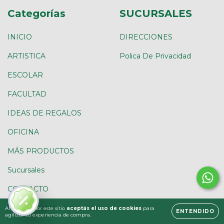
Categorías
SUCURSALES
INICIO
DIRECCIONES
ARTISTICA
Polica De Privacidad
ESCOLAR
FACULTAD
IDEAS DE REGALOS
OFICINA
MÁS PRODUCTOS
Sucursales
CONTACTO
Presupuestá tu lista escolar
Al navegar por este sitio
aceptás el uso de cookies
para
ENTENDIDO
agilizar tu experiencia de compra.