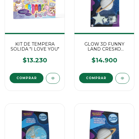
KIT DE TEMPERA
GLOW 3D FUNNY
SOLIDA "I LOVE YOU"
LAND CRESKO
SATURNO Y
ESTRELLAS
$13.230
$14.900