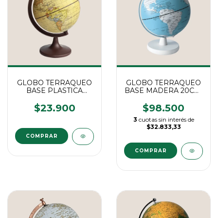
GLOBO TERRAQUEO
GLOBO TERRAQUEO
BASE PLASTICA
BASE MADERA 20CM.
14CM. "147AW"
"ZEUS"
$23.900
$98.500
3
cuotas sin interés de
$32.833,33