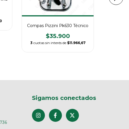
0
Compas Pizzini Pk630 Técnico
Arcilla Pa
$35.900
3
cuotas sin interés de
$11.966,67
Sigamos conectados
4736