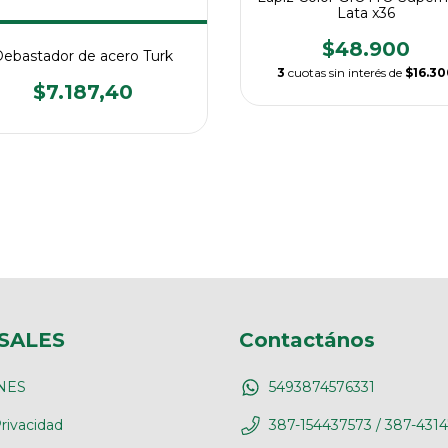
Lata x36
$48.900
ebastador de acero Turk
3
cuotas sin interés de
$16.30
$7.187,40
SALES
Contactános
NES
5493874576331
rivacidad
387-154437573 / 387-431