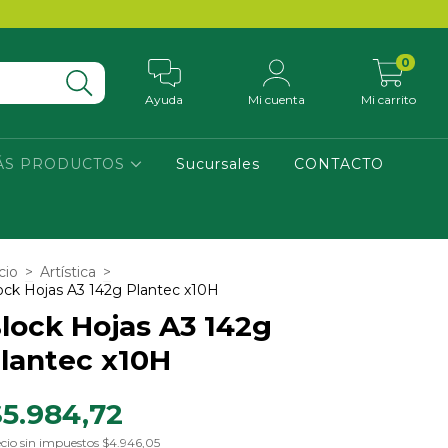
0
Ayuda
Mi cuenta
Mi carrito
ÁS PRODUCTOS
Sucursales
CONTACTO
cio
>
Artística
>
ock Hojas A3 142g Plantec x10H
lock Hojas A3 142g
lantec x10H
$5.984,72
cio sin impuestos
$4.946,05