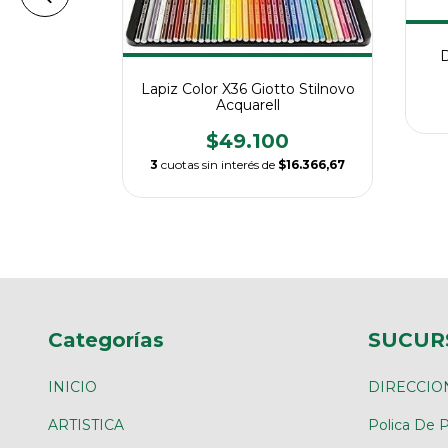
D
Moldeable
Lapiz Color X36 Giotto Stilnovo
Acquarell
0
$49.100
3
cuotas sin interés de
$16.366,67
Categorías
SUCUR
INICIO
DIRECCIO
ARTISTICA
Polica De P