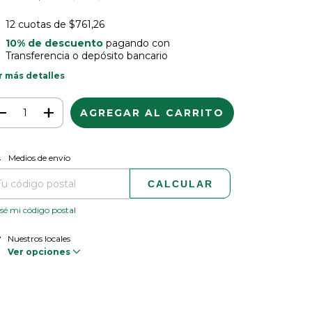
12
cuotas de
$761,26
10% de descuento
pagando con
Transferencia o depósito bancario
r más detalles
CAMBIAR CP
regas para el CP:
Medios de envío
CALCULAR
sé mi código postal
Nuestros locales
Ver opciones