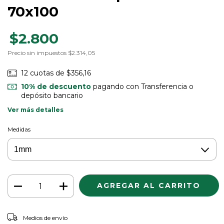
70x100
$2.800
Precio sin impuestos
$2.314,05
12
cuotas de
$356,16
10% de descuento
pagando con Transferencia o
depósito bancario
Ver más detalles
Medidas
CAMBIAR CP
Entregas para el CP:
Medios de envío