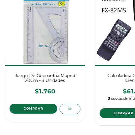
Juego De Geometria Maped
Calculadora 
20Cm - 3 Unidades
Cient
$1.760
$61
3
cuotas sin int