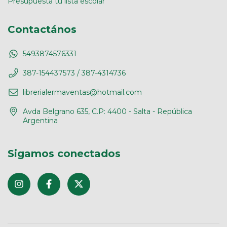
Presupuestá tu lista escolar
Contactános
5493874576331
387-154437573 / 387-4314736
librerialermaventas@hotmail.com
Avda Belgrano 635, C.P: 4400 - Salta - República
Argentina
Sigamos conectados