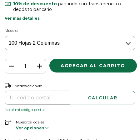
10% de descuento
pagando con Transferencia o
depósito bancario
Ver más detalles
Modelo
CAMBIAR CP
Entregas para el CP:
Medios de envío
CALCULAR
No sé mi código postal
Nuestros locales
Ver opciones