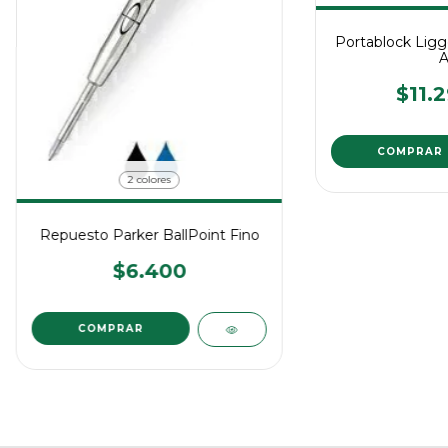
Portablock Liggo
A
$11.2
COMPRAR
2 colores
Repuesto Parker BallPoint Fino
$6.400
COMPRAR